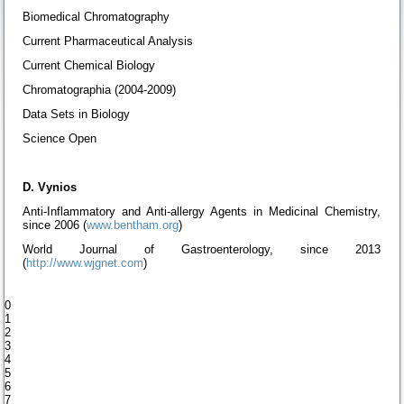
Biomedical Chromatography
Current Pharmaceutical Analysis
Current Chemical Biology
Chromatographia (2004-2009)
Data Sets in Biology
Science Open
D. Vynios
Anti-Inflammatory and Anti-allergy Agents in Medicinal Chemistry,
since 2006 (
www.bentham.org
)
World Journal of Gastroenterology, since 2013
(
http://www.wjgnet.com
)
0
1
2
3
4
5
6
7