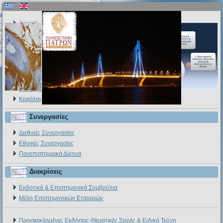
Αρχική
Μέλη
Ερευνητικά Ενδιαφέροντα
Εξοπλισμός & Εγκαταστάσεις
Επιλεγμένες Δημοσιεύσεις
Διεθνή Επιστημονικά Περιοδικά
Κεφάλαια σε Βιβλία
Συνεργασίες
Διεθνείς Συνεργασίες
Εθνικές Συνεργασίες
Πανεπιστημιακά Δίκτυα
Διακρίσεις
Εκδοτικά & Επιστημονικά Συμβούλια
Μέλη Επιστημονικών Εταιρειών
Προσκεκλημένες Εκδόσεις-Θεματικές Σειρές & Ειδικά Τεύχη